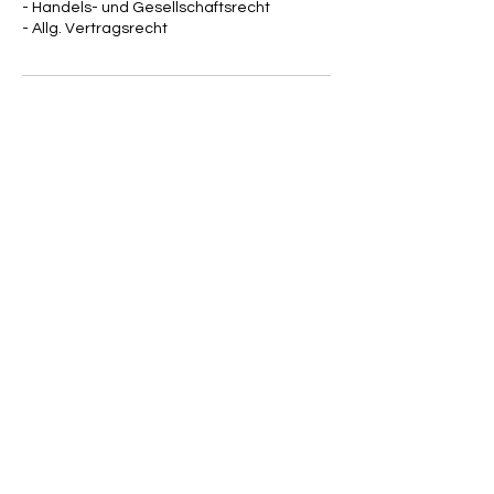
- Handels- und Gesellschaftsrecht
- Allg. Vertragsrecht
service@schmidt-partners.com
+49 211 984 913 - 0
Book a free consultation
Benrather Schlossallee 29 - 33
40597 Düsseldorf
DEUTSCHLAND
Social Media
Quick Links
Datenschutz
Folgt uns auf
Impressum