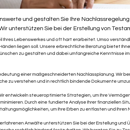
nswerte und gestalten Sie Ihre Nachlassregelung 
Wir unterstützen Sie bei der Erstellung von Test
il Ihres Lebenswerkes und oft hart erarbeitet. Umso verständl
Händen liegen soll. Unsere erbrechtliche Beratung bietet Ihnen
nschen zu gestalten und dabei umfangreiche Kenntnisse im St
deutung einer maßgeschneiderten Nachlassplanung. Wir berate
sche zu verstehen und in rechtlich bindende Dokumente umzu
 Wir entwickeln steueroptimierte Strategien, um Ihre Vermög
minimieren. Durch eine fundierte Analyse Ihrer finanziellen Si
staltungsmöglichkeiten, um Ihre Erben zu entlasten und Ihren 
 erfahrenen Anwälte unterstützen Sie bei der Erstellung und 