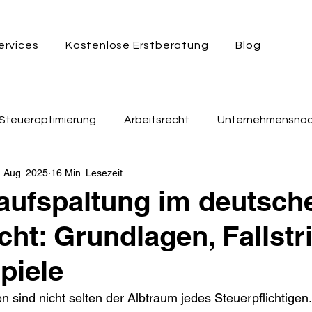
ervices
Kostenlose Erstberatung
Blog
Steueroptimierung
Arbeitsrecht
Unternehmensnac
. Aug. 2025
16 Min. Lesezeit
echt
Insolvenzrecht
Glücksspielrecht
Beihilfe
aufspaltung im deutsch
cht: Grundlagen, Fallstr
rsicherungsrecht
Zivilrecht
piele
n sind nicht selten der Albtraum jedes Steuerpflichtigen.