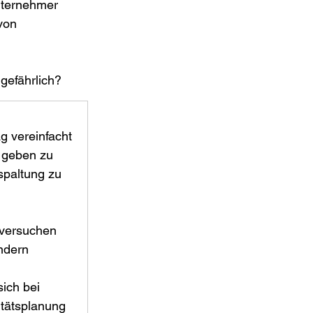
nternehmer 
von 
gefährlich?
g vereinfacht 
 geben zu 
spaltung zu 
 versuchen 
ndern 
ich bei 
tätsplanung 