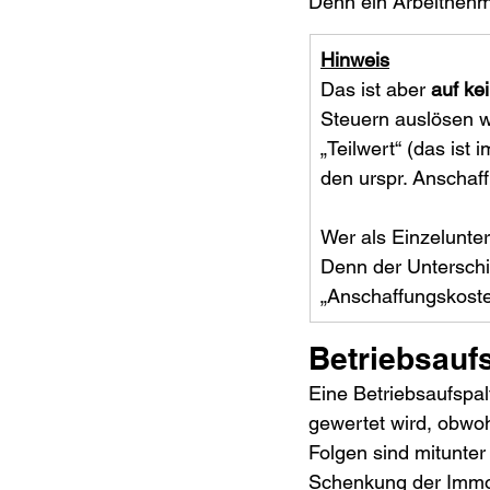
Denn ein Arbeitnehm
Hinweis
Das ist aber 
auf ke
Steuern auslösen w
„Teilwert“ (das is
den urspr. Anschaff
Wer als Einzelunter
Denn der Unterschi
„Anschaffungskosten
Betriebsauf
Eine Betriebsaufspa
gewertet wird, obwoh
Folgen sind mitunter
Schenkung der Immob