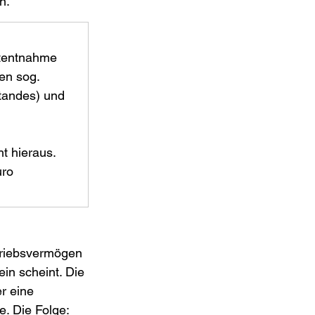
n.
atentnahme 
en sog. 
tandes) und 
t hieraus. 
ro 
triebsvermögen 
in scheint. Die 
r eine 
. Die Folge: 