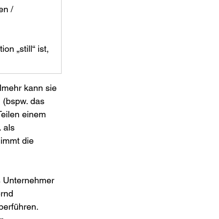
n / 
 „still“ ist, 
lmehr kann sie 
(bspw. das 
Teilen einem 
 als 
nimmt die 
s Unternehmer 
rnd 
erführen. 