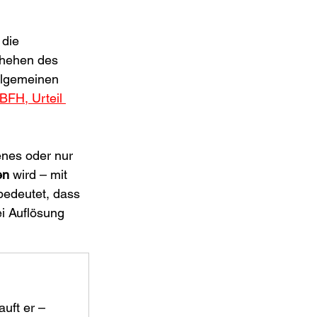
die 
chehen des 
llgemeinen 
BFH, Urteil 
enes oder nur 
en
 wird – mit 
bedeutet, dass 
i Auflösung 
uft er – 