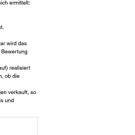
h ermittelt: 
t.
ar wird das 
e Bewertung 
) realisiert 
, ob die 
en verkauft, so 
is und 