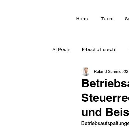
Home
Team
S
All Posts
Erbschaftsrecht
Roland Schmidt
22
Strafrecht
Verwaltungsr
Betriebs
Steuerre
Gewerbesteuer
Sozialve
und Beis
Betriebsaufspaltunge