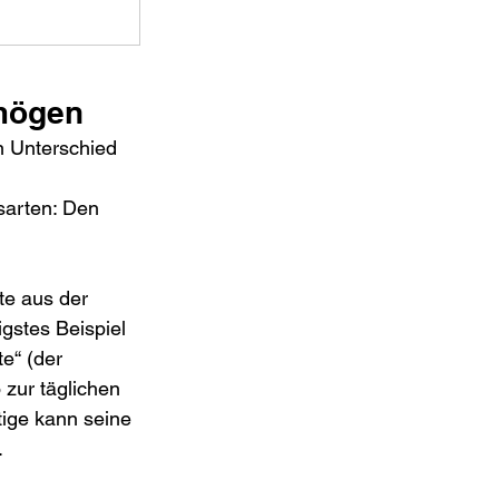
rmögen
n Unterschied 
sarten: Den 
te aus der 
gstes Beispiel 
e“ (der 
zur täglichen 
htige kann seine 
.