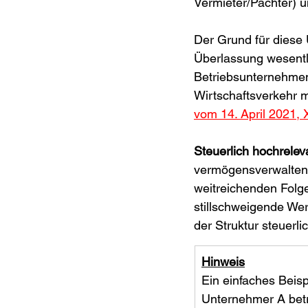
Vermieter/Pächter) 
Der Grund für diese 
Überlassung wesentli
Betriebsunternehmens
Wirtschaftsverkehr m
vom 14. April 2021, 
Steuerlich hochrelev
vermögensverwalten
weitreichenden Folg
stillschweigende Wer
der Struktur steuerl
Hinweis
Ein einfaches Beispi
Unternehmer A betre