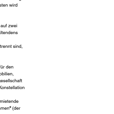
ten wird 
auf zwei 
altendens 
trennt sind, 
für den 
ilien, 
esellschaft 
onstellation 
rmietende 
hmen
“
 (der 