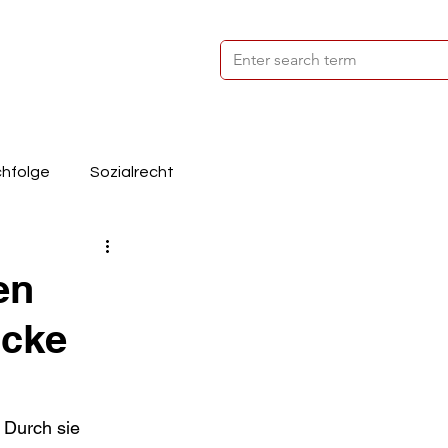
hfolge
Sozialrecht
Steuerrecht
en
icke
 Durch sie 