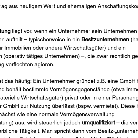
rag aus heutigem Wert und ehemaligen Anschaffungskos
ltung
 liegt vor, wenn ein Unternehmer sein Unternehmen 
n aufteilt – typischerweise in ein 
Besitzunternehmen
 (h
r Immobilien oder andere Wirtschaftsgüter) und ein 
n
 (operativ tätiges Unternehmen) –, die zwar rechtlich ge
ng verflochten agieren.
et das häufig: Ein Unternehmer gründet z.B. eine GmbH 
und behält bestimmte Vermögensgegenstände (etwa Immob
erielle Wirtschaftsgüter) privat oder in einer Personeng
r GmbH zur Nutzung überlässt (bspw. vermietet). Diese K
nächst wie eine normale Vermögensverwaltung 
ung) aus, wird steuerlich jedoch 
umqualifiziert
 – die ve
werbliche Tätigkeit. Man spricht dann vom Besitz-
„
unterne