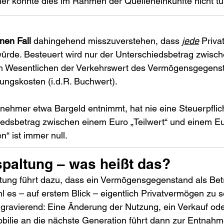
er könnte dies im Rahmen der Quelleneinkünfte nicht tu
inen Fall
 dahingehend misszuverstehen, dass 
jede
 Priv
ürde. Besteuert wird nur der Unterschiedsbetrag zwisch
t im Wesentlichen der Verkehrswert des Vermögensgegens
ungskosten (i.d.R. Buchwert).
nehmer etwa Bargeld entnimmt, hat nie eine Steuerpflich
edsbetrag zwischen einem Euro „Teilwert“ und einem Eu
“ ist immer null.
spaltung – was heißt das?
ltung führt dazu, dass ein Vermögensgegenstand als Be
l es – auf erstem Blick – eigentlich Privatvermögen zu se
 gravierend: Eine Änderung der Nutzung, ein Verkauf ode
ilie an die nächste Generation führt dann zur Entnahme