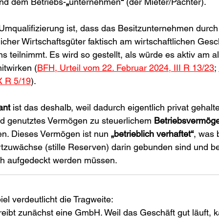
und dem Betriebs-
„
unternehmen
“
 (der Mieter/Pächter).
Umqualifizierung ist, dass das Besitzunternehmen durch 
cher Wirtschaftsgüter faktisch am wirtschaftlichen Ges
 teilnimmt. Es wird so gestellt, als würde es aktiv am a
itwirken (
BFH, Urteil vom 22. Februar 2024, III R 13/23
; 
X R 5/19
).
ant
 ist das deshalb, weil dadurch eigentlich privat gehalt
d genutztes Vermögen zu steuerlichem 
Betriebsvermög
en. Dieses Vermögen ist nun 
„betrieblich verhaftet“
, was 
tzuwächse (stille Reserven) darin gebunden sind und be
ich aufgedeckt werden müssen.
el verdeutlicht die Tragweite:
ibt zunächst eine GmbH. Weil das Geschäft gut läuft, ka