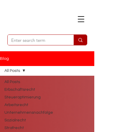
Blog
All Posts
All Posts
Erbschaftsrecht
Steueroptimierung
Arbeitsrecht
Unternehmensnachfolge
Sozialrecht
Strafrecht