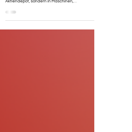
aufgebaut. Ihr Vermögen steckt nicht im
Aktiendepot, sondern in Maschinen,
Kundenbeziehungen, Mitarbeitern und
betrieblichen Strukturen. Dass dieses Vermögen
bei einer Unternehmensnachfolge – sei es durch
Erbschaft oder Schenkung – steuerlich anders
behandelt wird als Privatvermögen, war bislang
gesetzlich abgesichert. Doch genau diese
Absicherung steht 2026 erneut auf dem
verfassungsrechtlichen Prüfstand. Das
Bundesverfassungsgericht