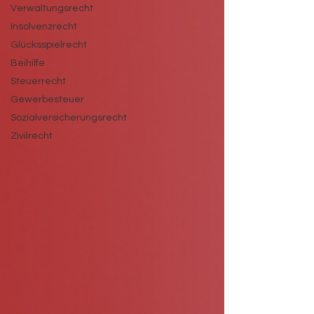
Verwaltungsrecht
Insolvenzrecht
Glücksspielrecht
Beihilfe
Steuerrecht
Gewerbesteuer
Sozialversicherungsrecht
Zivilrecht