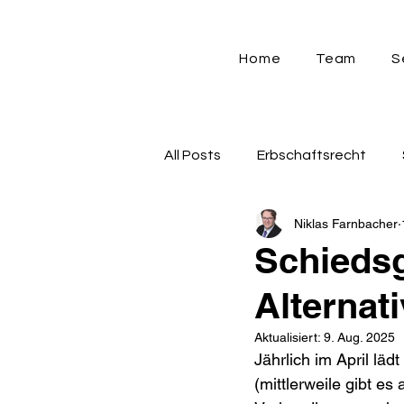
Home
Team
S
All Posts
Erbschaftsrecht
Niklas Farnbacher
Strafrecht
Verwaltungsr
Schiedsg
Alternati
Gewerbesteuer
Sozialve
Aktualisiert:
9. Aug. 2025
Jährlich im April lä
(mittlerweile gibt es