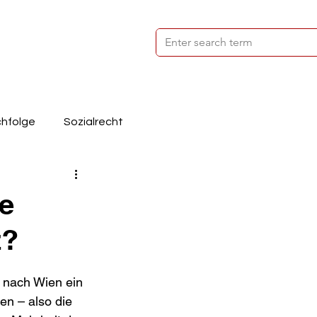
hfolge
Sozialrecht
Steuerrecht
te
z?
t nach Wien ein 
en – also die 