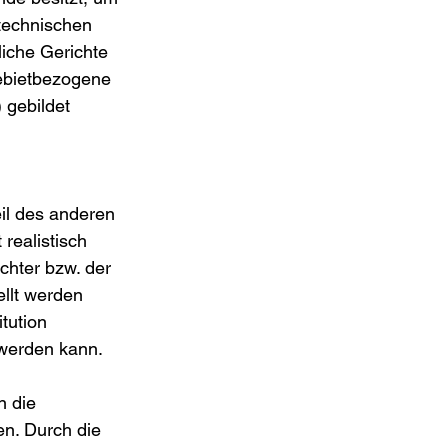
 technischen 
iche Gerichte 
ebietbezogene 
 gebildet 
il des anderen 
realistisch 
chter bzw. der 
llt werden 
tution 
 werden kann.
 die 
en. Durch die 