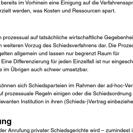
bereits im Vorhinein eine Einigung auf die Verfahrenssp
rzielt werden, was Kosten und Ressourcen spart.
h prozessual auf tatsächliche wirtschaftliche Gegebenhei
nen weiteren Vorzug des Schiedsverfahrens dar. Die Proz
 gelten allgemein und lassen nur begrenzt Raum für 
 Eine Differenzierung für jeden Einzelfall ist nur eingesch
e im Übrigen auch schwer umsetzbar.
önnen sich Schiedsparteien im Rahmen der ad-hoc-Vere
auf prozessuale Regeln einigen oder die Schiedsordnung d
elevanten Institution in ihren (Schieds-)Vertrag einbezieh
ung
der Anrufung privater Schiedsgerichte wird – zumindest i