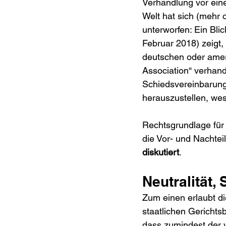
Verhandlung vor eine
Welt hat sich (mehr 
unterworfen: Ein Bli
Februar 2018) zeigt, 
deutschen oder ameri
Association“ verhande
Schiedsvereinbarung
herauszustellen, wes
Rechtsgrundlage für 
die Vor- und Nachtei
diskutiert
.
Neutralität,
Zum einen erlaubt di
staatlichen Gerichtsb
dass zumindest der 