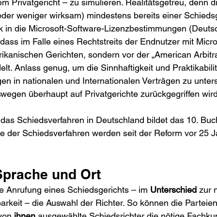
m Privatgericht – zu simulieren. Realitätsgetreu, denn d
oder weniger wirksam) mindestens bereits einer Schiedsg
ck in die Microsoft-Software-Lizenzbestimmungen (Deuts
dass im Falle eines Rechtstreits der Endnutzer mit Micros
kanischen Gerichten, sondern vor der „American Arbitra
lt. Anlass genug, um die Sinnhaftigkeit und Praktikabilit
en in nationalen und Internationalen Verträgen zu unte
wegen überhaupt auf Privatgerichte zurückgegriffen wird
das Schiedsverfahren in Deutschland bildet das 10. Buc
le der Schiedsverfahren werden seit der Reform vor 25 J
 Sprache und Ort
e Anrufung eines Schiedsgerichts – im 
Unterschied
 zur 
arkeit – die Auswahl der Richter. So können die Parteien 
von 
ihnen
 ausgewählte Schiedsrichter die nötige Fachku