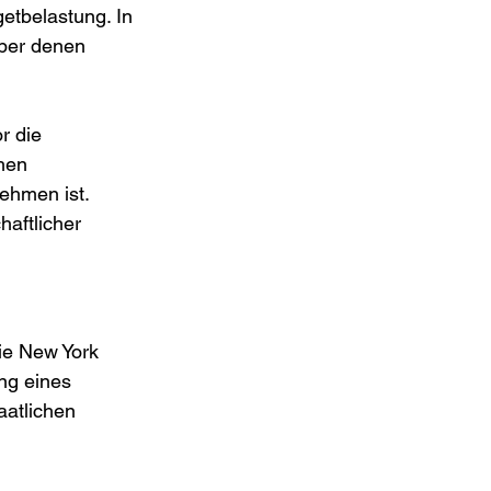
etbelastung. In 
ber denen 
r die 
hen 
ehmen ist. 
aftlicher 
ie New York 
ng eines 
aatlichen 