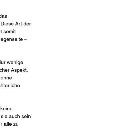
das 
Diese Art der 
t somit 
Gegenseite – 
ur wenige 
cher Aspekt. 
 ohne 
hterliche 
 keine 
 sie auch sein 
r 
alle
 zu 