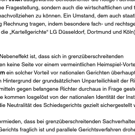
che Fragestellung, sondern auch die wirtschaftlichen und
nachvollziehen zu können. Ein Umstand, dem auch staatl
ng Rechnung tragen, indem besondere fach- und rechtsg
. die „Kartellgerichte“ LG Düsseldorf, Dortmund und Köln)
Nebeneffekt ist, dass sich in grenzüberschreitenden 
n keine Seite vor einem vermeintlichen Heimspiel-Vorte
rn
 ein solcher Vorteil vor nationalen Gerichten überhaupt 
 Hintergrund der grundsätzlichen Unparteilichkeit der Ri
itteln gegen befangene Richter durchaus in Frage geste
e kommen losgelöst von der nationalen Identität der Insti
 Neutralität des Schiedsgerichts gezielt sichergestellt
ermieden, dass bei grenzüberschreitenden Sachverhalten
erichts fraglich ist und parallele Gerichtsverfahren droh