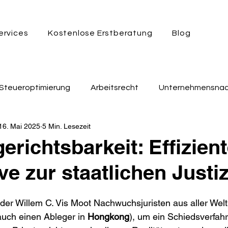
ervices
Kostenlose Erstberatung
Blog
Steueroptimierung
Arbeitsrecht
Unternehmensnac
16. Mai 2025
5 Min. Lesezeit
echt
Insolvenzrecht
Glücksspielrecht
Beihilfe
erichtsbarkeit: Effizien
ve zur staatlichen Justi
rsicherungsrecht
Zivilrecht
dt der Willem C. Vis Moot Nachwuchsjuristen aus aller Wel
 auch einen Ableger in 
Hongkong
), um ein Schiedsverfahr