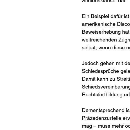
Schiedsklausel dar.
Ein Beispiel dafür i
amerikanische Discov
Beweiserhebung hat 
weitreichenden Zugr
selbst, wenn diese n
Jedoch gehen mit de
Schiedssprüche gelan
Damit kann zu Streit
Schiedsvereinbarung 
Rechtsfortbildung er
Dementsprechend ist 
Präzedenzurteile erwi
mag – muss mehr ode