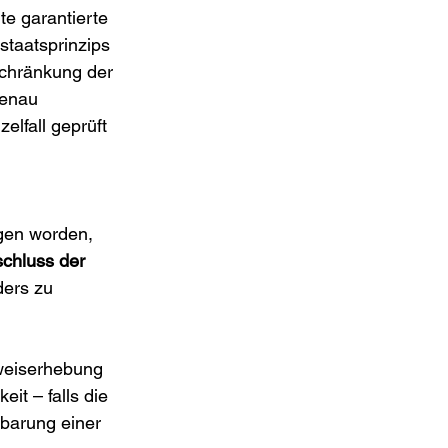
te garantierte 
staatsprinzips 
schränkung der 
genau 
lfall geprüft 
 
gen worden, 
chluss der 
ers zu 
weiserhebung 
it – falls die 
nbarung einer 