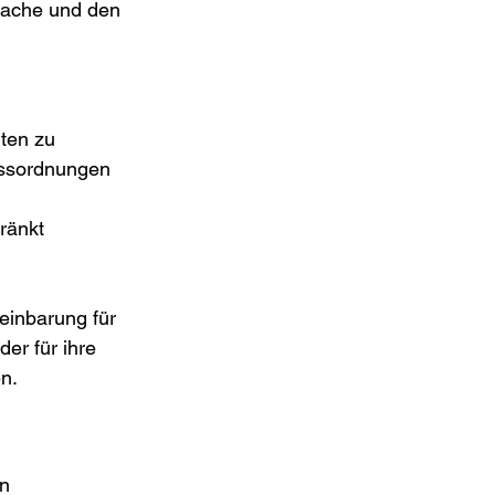
rache und den 
ten zu 
essordnungen 
ränkt 
inbarung für 
er für ihre 
en.
n 