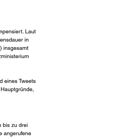
pensiert. Laut 
rensdauer in 
) insgesamt 
zministerium 
d eines Tweets 
r Hauptgründe, 
bis zu drei 
ie angerufene 