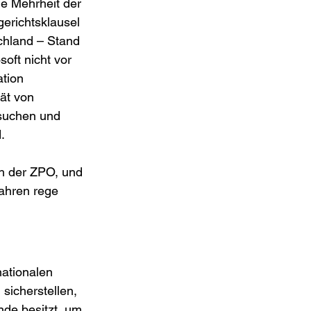
ie Mehrheit der 
erichtsklausel 
chland – Stand 
oft nicht vor 
tion 
ät von 
rsuchen und 
.
h der ZPO, und 
ahren rege 
nationalen 
sicherstellen, 
nde besitzt, um 